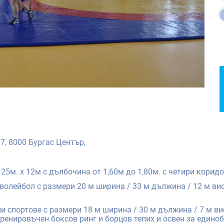
97, 8000 Бургас Център,
 25м. x 12м с дълбочина от 1,60м до 1,80м. с четири коридо
 волейбол с размери 20 м ширина / 33 м дължина / 12 м ви
ни спортове с размери 18 м ширина / 30 м дължина / 7 м в
ренировъчен боксов ринг и борцов тепих и освен за едино