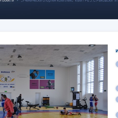
и обекти
„Ученически спортен комплекс“ към ГРЕ „Г.С.Раковски“ 
И