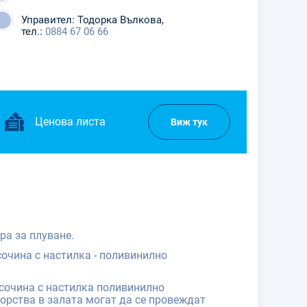
Управител: Тодорка Вълкова,
тел.:
0884 67 06 66
Ценова листа
Виж тук
ра за плуване.
сочина с настилка - поливинилно
исочина с настилка поливинилно
борства в залата могат да се провеждат