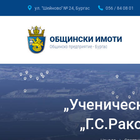
ул. "Шейново" № 24, Бургас
056 / 84 08 01
ОБЩИНСКИ ИМОТИ
Общинско предприятие - Бургас
„Ученичес
„Г.С.Ра