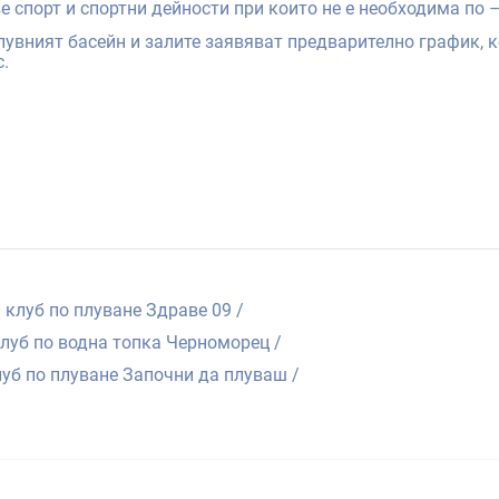
е спорт и спортни дейности при които не е необходима по 
лувният басейн и залите заявяват предварително график, 
.
/ клуб по плуване Здраве 09 /
 клуб по водна топка Черноморец /
клуб по плуване Започни да плуваш /