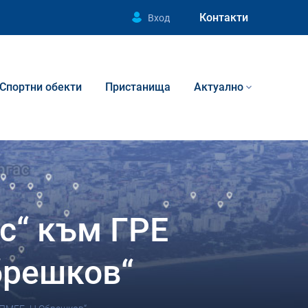
Контакти
Вход
Спортни обекти
Пристанища
Актуално
с“ към ГРЕ
брешков“